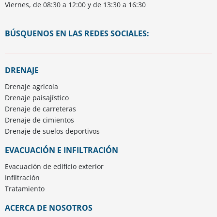
Viernes, de 08:30 a 12:00 y de 13:30 a 16:30
BÚSQUENOS EN LAS REDES SOCIALES:
ATE
@ATE.d
ate-
Yout
–
sur
drain
DRENAJE
Agri
Instag
sur
Drenaje agricola
Tube
Linke
Drenaje paisajístico
Drenaje de carreteras
Extrusi
Drenaje de cimientos
Drenaje de suelos deportivos
sur
EVACUACIÓN E INFILTRACIÓN
Facebo
Evacuación de edificio exterior
Infiltración
Tratamiento
ACERCA DE NOSOTROS