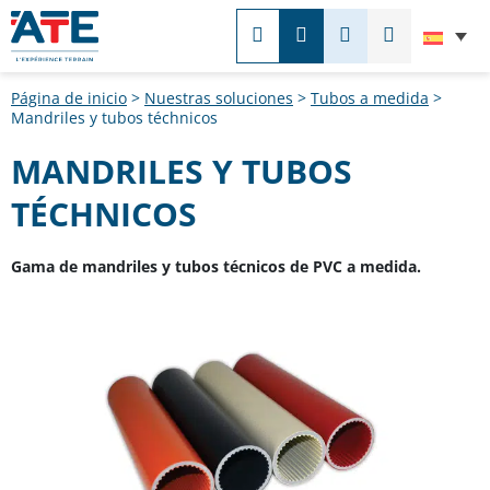
Españ
BUSCAR
CONTACTO
LLÁMENOS
MENÚ
BUS
EN
CON
EN
NOSOTROS
Página de inicio
>
Nuestras soluciones
>
Tubos a medida
>
EL
Mandriles y tubos téchnicos
SITI
MANDRILES Y TUBOS
TÉCHNICOS
Gama de mandriles y tubos técnicos de PVC a medida.