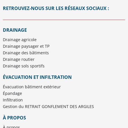
RETROUVEZ-NOUS SUR LES RÉSEAUX SOCIAUX :
ATE
@ATE.drainage
ate-
Youtube
–
sur
drainage
DRAINAGE
Agri
Instagram
sur
Drainage agricole
Drainage paysager et TP
Tube
Linkedin
Drainage des bâtiments
Extrusion
Drainage routier
Drainage sols sportifs
sur
ÉVACUATION ET INFILTRATION
Facebook
Évacuation bâtiment extérieur
Épandage
Infiltration
Gestion du RETRAIT GONFLEMENT DES ARGILES
À PROPOS
À propos