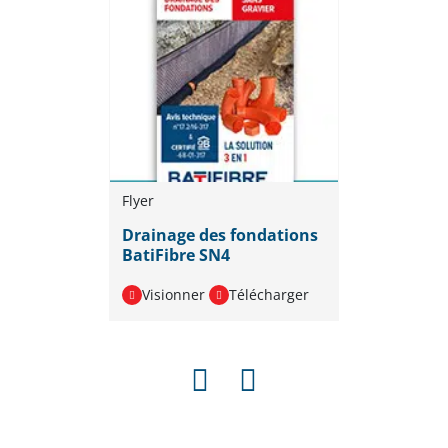
Flyer
Drainage des fondations
BatiFibre SN4
Visionner
Télécharger
PRÉCÉDENT
SUIVANT