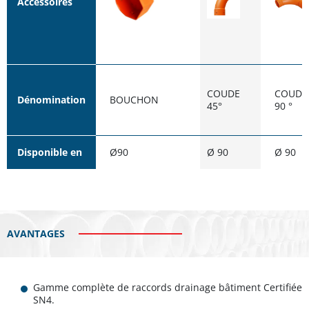
Accessoires
COUDE
COUDE
Dénomination
BOUCHON
45°
90 °
Disponible en
Ø90
Ø 90
Ø 90
AVANTAGES
Gamme complète de raccords drainage bâtiment Certifiée
SN4.