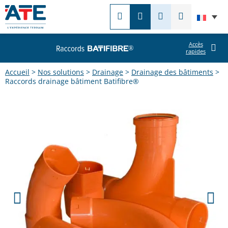
Franç
RECHERCHER
CONTACTEZ-
APPELEZ-
MENU
REC
NOUS
NOUS
SUR
Accès
LE
rapides
SITE
Accueil
>
Nos solutions
>
Drainage
>
Drainage des bâtiments
>
Raccords drainage bâtiment Batifibre®
PRÉCÉDENT
S