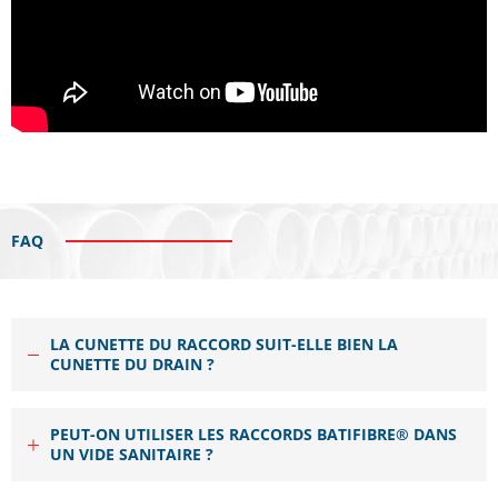
FAQ
LA CUNETTE DU RACCORD SUIT-ELLE BIEN LA
CUNETTE DU DRAIN ?
Tous comme les drains BATIFIBRE
ou BATIDRAIN, les nouveaux
®
PEUT-ON UTILISER LES RACCORDS BATIFIBRE® DANS
raccords BATIFIBRE
ont eux aussi une cunette plate qui
®
UN VIDE SANITAIRE ?
épouse parfaitement celle du drain pour garantir la continuité
du fil de l’eau. Cette nouvelle gamme d’accessoires BATIFIBRE
,
®